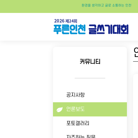
환경
을
생각
하고
글
로
소통
하는
인천
커뮤니티
공지사항
언론보도
포토갤러리
자주하는 질문