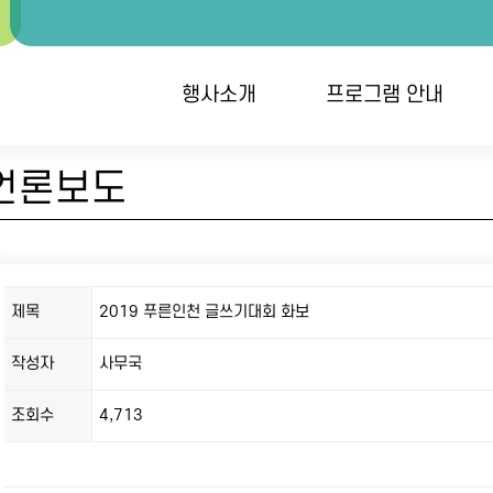
행사소개
프로그램 안내
언론보도
행사개요
대회안내 / 시상
개
오시는 길
역대수상자
단
접
제목
2019 푸른인천 글쓰기대회 화보
작성자
사무국
조회수
4,713