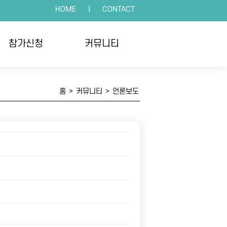
HOME
|
CONTACT
참가신청
커뮤니티
인접수
공지사항
홈
>
커뮤니티
>
언론보도
체접수
언론보도
수확인
포토갤러리
자주하는 질문