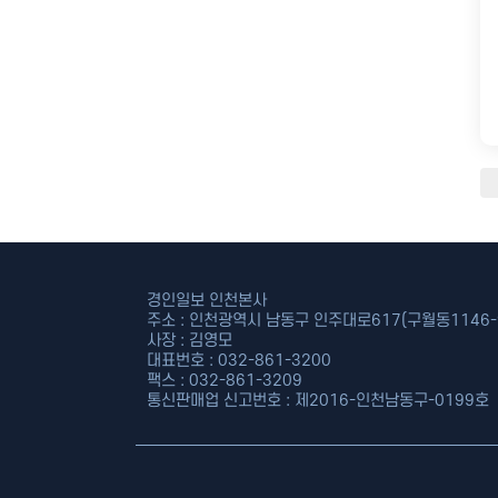
경인일보 인천본사
주소 : 인천광역시 남동구 인주대로617(구월동1146-9
사장 : 김영모
대표번호 : 032-861-3200
팩스 : 032-861-3209
통신판매업 신고번호 : 제2016-인천남동구-0199호