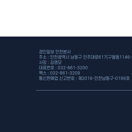
경인일보 인천본사
주소 : 인천광역시 남동구 인주대로617(구월동1146-9
사장 : 김영모
대표번호 : 032-861-3200
팩스 : 032-861-3209
통신판매업 신고번호 : 제2016-인천남동구-0199호