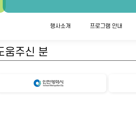
행사소개
프로그램 안내
도움주신 분
행사개요
대회안내 / 시상
개
오시는 길
역대수상자
단
접