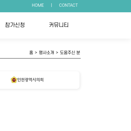
HOME
|
CONTACT
참가신청
커뮤니티
인접수
공지사항
홈
>
행사소개
>
도움주신 분
체접수
언론보도
수확인
포토갤러리
자주하는 질문