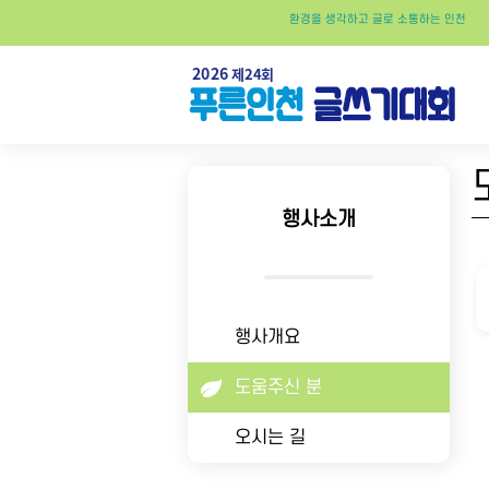
환경
을
생각
하고
글
로
소통
하는
인천
행사소개
행사개요
도움주신 분
오시는 길