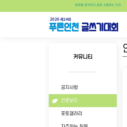
환경
을
생각
하고
글
로
소통
하는
인천
커뮤니티
공지사항
언론보도
포토갤러리
자주하는 질문