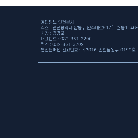
경인일보 인천본사
주소 : 인천광역시 남동구 인주대로617(구월동1146-9
사장 : 김영모
대표번호 : 032-861-3200
팩스 : 032-861-3209
통신판매업 신고번호 : 제2016-인천남동구-0199호