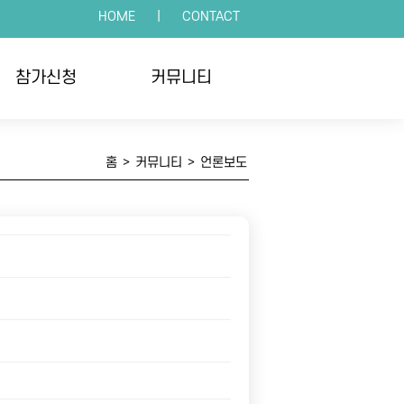
HOME
|
CONTACT
참가신청
커뮤니티
인접수
공지사항
홈
>
커뮤니티
>
언론보도
체접수
언론보도
수확인
포토갤러리
자주하는 질문