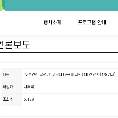
행사소개
프로그램 안내
언론보도
행사개요
대회안내 / 시상
개
오시는 길
역대수상자
단
접
제목
'푸른인천 글쓰기' 코로나19극복 시민캠페인 전환(4/8기사)
작성자
사무국
조회수
5,179