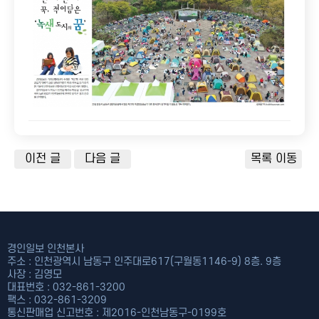
개인접수
공지사항
단체접수
언론보도
접수확인
포토갤러리
자주하는 질문
이전 글
다음 글
목록 이동
경인일보 인천본사
주소 : 인천광역시 남동구 인주대로617(구월동1146-9) 8층. 9층
사장 : 김영모
대표번호 : 032-861-3200
팩스 : 032-861-3209
통신판매업 신고번호 : 제2016-인천남동구-0199호