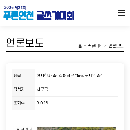
언론보도
홈
>
커뮤니티
>
언론보도
제목
한자한자 꾹, 적어담은 "녹색도시의 꿈"
작성자
사무국
행사개요
대회안내 / 시상
조회수
3,026
오시는 길
역대수상자