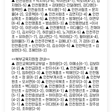
▲ 인천경원초 = 박지우(3-4), 박이든(4-1), 박노아(4-2), 강
지형(5-5) ▲ 인천동명초 = 강태원(2-진달래반), 강다영(3-
동백반) ▲ 인천숭의초 = 박시훈(1-5) ▲ 인천서림초 = 문지
율(4-2), 오준혁(6-1) ▲ 인천서화초 = 김연지(2-4) ▲ 인천
삼목초 = 조예담(6-5) ▲ 인천인주초 = 방채빈(4-1), 이연우
(6-4) ▲ 인천영종초 = 범승원(5-3) ▲ 인천용현남초 =이서
우(2-3), 이은서(6-6), ▲ 인천용학초 = 이다율(2-1), 전채아
(2-1), 김서우(2-7), 허은설(3-6), 노가온(4-5) ▲ 인천주안
초 = 유하준(1-7), 김나연(2-1), 박라희(2-7), 황하윤(4-4),
임하율(5-7) ▲ 인천주안북초 = 김예나(1-3), 기 강(6-2) ▲
인천중산초 = 신건우(5-3), 김소이(6-5) ▲ 인천학산초 = 김
성현(3-5), 조혜민(6-2)
<<북부교육지원청 관내>>
▲ 경인교육대학교부설 = 정하윤(3-2), 이예소(6-1), 김보미
(4-2) ▲ 인천금마초 = 한지수(4-1), ▲ 인천귤현초 = 김 봄
(3-1), 임하린(3-3) ▲ 인천개흥초 = 박해인(2-3) ▲ 인천동
수초 = 정 윤(6-2) ▲ 인천부개서초 = 최유이(5-3) ▲ 인천부
원초 = 오서연(6-3) ▲ 인천산곡북초 = 조은우(3-3) ▲ 인천
상정초 = 백다임(2-1) ▲ 인천용마초 = 윤진성(5-1) ▲ 인천
안산초 = 김연아(3-2), 이예온(4-1) ▲ 인천영선초 = 고예슬
(5-1) ▲ 인천효성남초 = 하이준(2-4), 김로아(4-2), 김보아
(4-2) ▲ 인천화전초 = 현채아(3-3) ▲ 인천한일초 = 김루아
(5-1) ▲ 인천한길초 = 이다원(4-3) ▲ 인천청천초 = 장주성
(2-3), 조하윤(2-9)