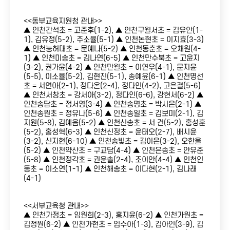
<<동부교육지원청 관내>>
▲ 인천간석초 = 고준후(1-2), ▲ 인천구월서초 = 김유안(1-
1), 김유정(5-2), 주소율(5-1) ▲ 인천논현초 = 이지효(3-3)
▲ 인천능허대초 = 문예나(5-2) ▲ 인천동춘초 = 오채원(4-
1) ▲ 인천미송초 = 김나연(6-5) ▲ 인천만수북초 = 고윤지
(3-2), 권가윤(4-2) ▲ 인천만월초 = 이연우(4-1), 문지윤
(5-5), 이소율(5-2), 김현진(5-1), 송예윤(6-1) ▲ 인천명선
초 = 서연아(2-1), 정다온(2-4), 정다인(4-2), 고은결(5-6)
▲ 인천서창초 = 강서아(3-2), 정다인(6-6), 강현서(6-2) ▲
인천송담초 = 정서영(3-4) ▲ 인천송명초 = 박시은(2-1) ▲
인천송원초 = 정유나(5-6) ▲ 인천송일초 = 김보미(2-1), 김
지원(5-8), 김예음(5-2) ▲ 인천신송초 = 서 건(5-2), 홍성훈
(5-2), 홍성혁(6-3) ▲ 인천신정초 = 윤태오(2-7), 배시윤
(3-2), 신지현(6-10) ▲ 인천송빛초 = 김이은(3-2), 오한울
(5-2) ▲ 인천약산초 = 구교담(4-4) ▲ 인천은송초 = 안유준
(5-8) ▲ 인천정각초 = 권윤솔(2-4), 조이안(4-4) ▲ 인천인
동초 = 이소연(1-1) ▲ 인천해송초 = 이다현(2-1), 김나래
(4-1)
<<서부교육청 관내>>
▲ 인천가정초 = 임원희(2-3), 홍지윤(6-2) ▲ 인천가원초 =
김정원(6-2) ▲ 인천가현초 = 임수아(1-3), 김아인(3-9), 김