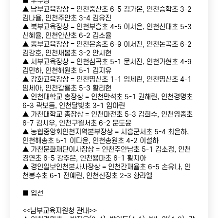
■ 우수상
▲ 남부교육장상 = 인천중산초 6-5 김가온, 인천승학초 3-2
김나율, 인천주안초 3-4 김유진
▲ 북부교육장상 = 인천부흥초 4-5 이서은, 인천신대초 5-3
신혜율, 인천안산초 6-2 김소율
▲ 동부교육장상 = 인천은송초 6-9 이서진, 인천논곡초 6-2
김강호, 인천새봄초 3-2 안시현
▲ 서부교육장상 = 인천심곡초 5-1 문서진, 인천가현초 4-9
김민하, 인천해원초 5-1 김지유
▲ 강화교육장상 = 인천명신초 1-1 임세린, 인천명신초 4-1
임세아, 인천갑룡초 5-3 황리현
▲ 인천대학교 총장상 = 인천만석초 5-1 권해린, 인천경명초
6-3 곽보듬, 인천달빛초 3-1 임아린
▲ 가천대학교 총장상 = 인천마전초 5-3 김희수, 인천영종초
6-7 김시우, 인천구월서초 6-2 문도윤
▲ 농협중앙회인천지역본부장상 = 시흥군서초 5-4 최은하,
인천해송초 5-1 이다윤, 인천송원초 4-2 이설하
▲ 가천문화재단이사장상 = 인천주안남초 5-1 김소정, 인천
경연초 6-5 강주은, 인천용마초 6-1 황지아
▲ 경인일보인천본사사장상 = 인천간재율초 6-5 손유나, 인
천봉수초 6-1 전예린, 인천신정초 2-3 황라엘
■ 입선
<<남부교육지원청 관내>>