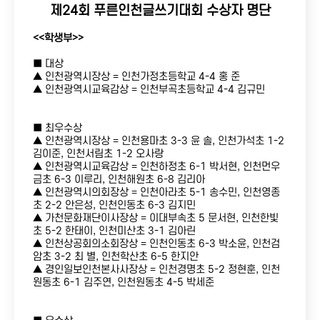
제24회 푸른인천글쓰기대회 수상자 명단
<<학생부>>
■ 대상
개인접수
공지사항
▲ 인천광역시장상 = 인천가정초등학교 4-4 홍 준
▲ 인천광역시교육감상 = 인천부곡초등학교 4-4 김규민
단체접수
언론보도
접수확인
포토갤러리
■ 최우수상
▲ 인천광역시장상 = 인천용마초 3-3 윤 솔, 인천가석초 1-2
김이준, 인천서림초 1-2 오사랑
자주하는 질문
▲ 인천광역시교육감상 = 인천하정초 6-1 박서현, 인천먼우
금초 6-3 이루리, 인천해원초 6-8 김리아
▲ 인천광역시의회장상 = 인천아라초 5-1 송수민, 인천영종
초 2-2 안은성, 인천인동초 6-3 김지민
▲ 가천문화재단이사장상 = 이대부속초 5 문서현, 인천한빛
초 5-2 한태이, 인천미산초 3-1 김아린
▲ 인천상공회의소회장상 = 인천인동초 6-3 박소윤, 인천검
암초 3-2 최 별, 인천학산초 6-5 한지안
▲ 경인일보인천본사사장상 = 인천경명초 5-2 정현훈, 인천
원동초 6-1 김주연, 인천원동초 4-5 박세준