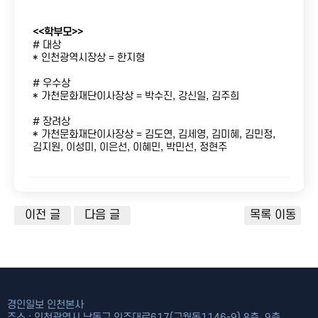
<<학부모>>
# 대상
* 인천광역시장상 = 한지형
# 우수상
* 가천문화재단이사장상 = 박수진, 강신일, 김주희
# 장려상
* 가천문화재단이사장상 = 김도연, 김세영, 김미혜, 김민정,
김지원, 이성미, 이은선, 이혜민, 박민선, 정현주
이전 글
다음 글
목록 이동
경인일보 인천본사
주소 : 인천광역시 남동구 인주대로617(구월동1146-9) 8층. 9층