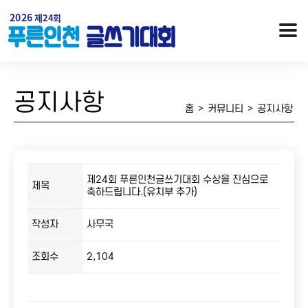
공지사항
홈
>
커뮤니티
>
공지사항
제24회 푸른인천글쓰기대회 수상을 진심으로
제목
축하드립니다.(유치부 추가)
작성자
사무국
행사개요
대회안내 / 시상
오시는 길
역대수상자
조회수
2,104