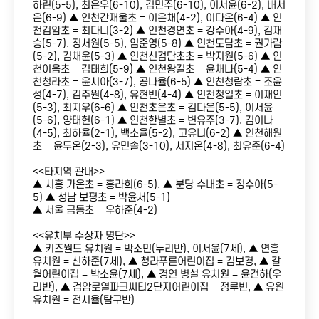
하린(5-5), 최은우(6-10), 김민주(6-10), 이서윤(6-2), 배서
은(6-9) ▲ 인천간재울초 = 이은채(4-2), 이다온(6-4) ▲ 인
천검암초 = 최다니(3-2) ▲ 인천경연초 = 강수아(4-9), 김재
승(5-7), 정서원(5-5), 임준영(5-8) ▲ 인천도담초 = 권가람
(5-2), 김채윤(5-3) ▲ 인천신검단초초 = 박지원(5-6) ▲ 인
천이음초 = 김태희(5-9) ▲ 인천왕길초 = 윤채나(5-4) ▲ 인
천청라초 = 윤시아(3-7), 공나율(6-5) ▲ 인천청람초 = 조윤
성(4-7), 김주원(4-8), 유현빈(4-4) ▲ 인천청일초 = 이재인
(5-3), 최지우(6-6) ▲ 인천초은초 = 김다은(5-5), 이서윤
(5-6), 양태헌(6-1) ▲ 인천한별초 = 변유주(3-7), 김이나
(4-5), 최하율(2-1), 백소율(5-2), 고유니(6-2) ▲ 인천해원
초 = 윤두온(2-3), 유민솔(3-10), 서지온(4-8), 최유준(6-4)
<<타지역 관내>>
▲ 시흥 가온초 = 홍라희(6-5), ▲ 분당 수내초 = 정수아(5-
5) ▲ 성남 보평초 = 박윤서(5-1)
▲ 서울 금동초 = 우하준(4-2)
<<유치부 수상자 명단>>
▲ 키즈월드 유치원 = 박소민(누리반), 이서윤(7세), ▲ 연흥
유치원 = 신하준(7세), ▲ 청라푸른어린이집 = 김보경, ▲ 갈
월어린이집 = 박소윤(7세), ▲ 경연 병설 유치원 = 윤건하(우
리반), ▲ 검암로열파크씨티2단지어린이집 = 정루빈, ▲ 유원
유치원 = 전시율(탐구반)