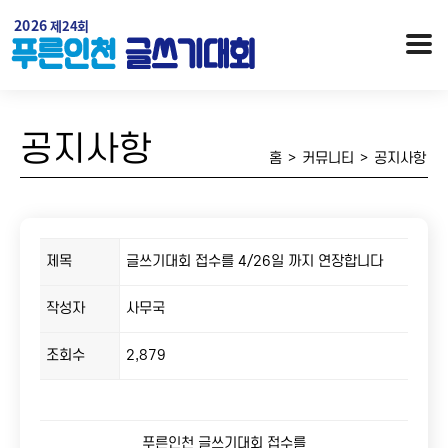
공지사항
홈
>
커뮤니티
>
공지사항
제목
글쓰기대회 접수를 4/26일 까지 연장합니다
작성자
사무국
행사개요
대회안내 / 시상
조회수
2,879
오시는 길
역대수상자
푸른인천 글쓰기대회 접수를