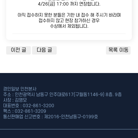
4/26(금) 17:00 까지 연장합니다.
아직 접수하지 못한 분들은 기한 내 접수 해 주시기 바라며
접수하지 않고 현장 참가하신 경우
수상에서 제외됩니다.
개인접수
공지사항
단체접수
언론보도
이전 글
다음 글
목록 이동
접수확인
포토갤러리
자주하는 질문
경인일보 인천본사
주소 : 인천광역시 남동구 인주대로617(구월동1146-9) 8층. 9층
사장 : 김영모
대표번호 : 032-861-3200
팩스 : 032-861-3209
통신판매업 신고번호 : 제2016-인천남동구-0199호